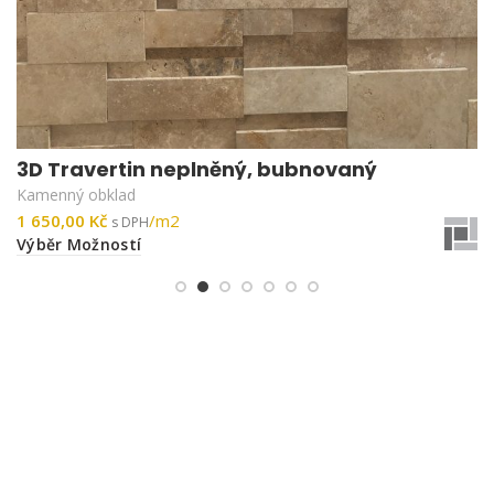
3D Travertin neplněný, bubnovaný
Kamenný obklad
Kč
Výběr Možností
Kamenný obklad
Kamenné obklady
Kamenné obklady a dlažby
Kamenné dlažby
Kamenná dlažba