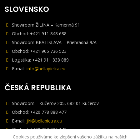
SLOVENSKO
Showroom ŽILINA – Kamenná 91
Obchod: +421 911 848 688
Showroom BRATISLAVA – Priehradná 9/A
Obchod: +421 905 736 523
Logistika: +421 911 838 889
E-mail:
info@bellapietra.eu
ČESKÁ REPUBLIKA
Showroom – Kučerov 205, 682 01 Kučerov
Obchod: +420 778 888 477
E-mail:
jiri@bellapietra.eu
Obchod: +420 728 336 142
Cookies používáme ke zlepšení vašeho zážitku na našich
E-mail:
jakub@bellapietra.eu