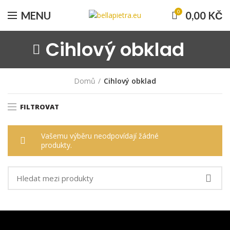
0
MENU
0,00
KČ
Cihlový obklad
Domů
Cihlový obklad
FILTROVAT
Vašemu výběru neodpovídají žádné
produkty.